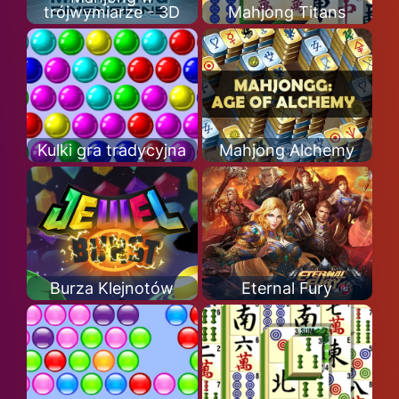
trójwymiarze - 3D
Mahjong Titans
Kulki gra tradycyjna
Mahjong Alchemy
Burza Klejnotów
Eternal Fury