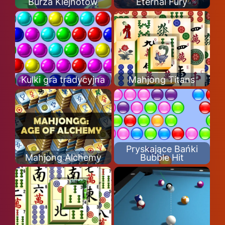
Burza Klejnotów
Eternal Fury
Kulki gra tradycyjna
Mahjong Titans
Pryskające Bańki
Mahjong Alchemy
Bubble Hit