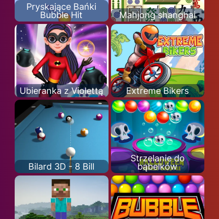
Pryskające Bańki
Bubble Hit
Mahjong shanghai
Ubieranka z Violettą
Extreme Bikers
Strzelanie do
Bilard 3D - 8 Bill
bąbelków