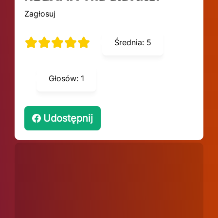
Zagłosuj
Średnia:
5
Głosów:
1
Udostępnij