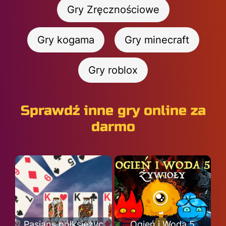
Gry Zręcznościowe
Gry kogama
Gry minecraft
Gry roblox
Sprawdź inne gry online za
darmo
Pasjans półksiężyc
Ogień i Woda 5