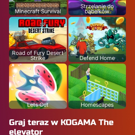
Strzelanie do
Minecraft Survival
bąbelków
Road of Fury Desert
Strike
Defend Home
Lets Cut
Homescapes
Graj teraz w KOGAMA The
elevator