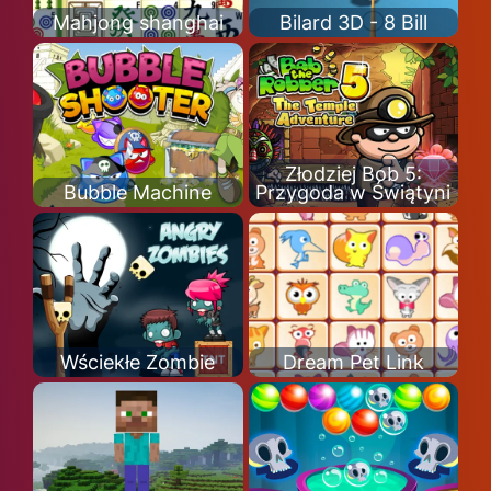
Mahjong shanghai
Bilard 3D - 8 Bill
Złodziej Bob 5:
Bubble Machine
Przygoda w Świątyni
Wściekłe Zombie
Dream Pet Link