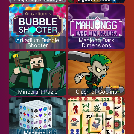
Arkadium Bubble
Mahjong Dark
Shooter
Dimensions
Minecraft Puzle
Clash of Goblins
Mahjong w