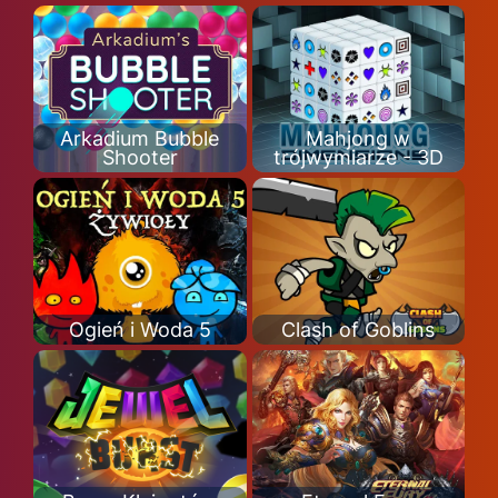
Arkadium Bubble
Mahjong w
Shooter
trójwymiarze - 3D
Ogień i Woda 5
Clash of Goblins