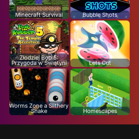
Minecraft Survival
Bubble Shots
Złodziej Bob 5:
Przygoda w Świątyni
Lets Cut
Worms Zone a Slithery
Snake
Homescapes