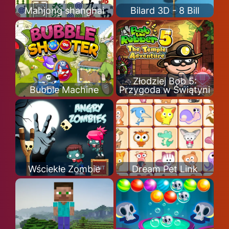
Mahjong shanghai
Bilard 3D - 8 Bill
Złodziej Bob 5:
Bubble Machine
Przygoda w Świątyni
Wściekłe Zombie
Dream Pet Link