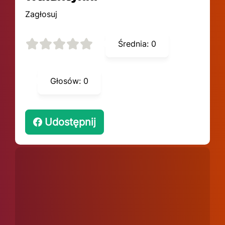
Zagłosuj
Średnia:
0
Głosów:
0
Udostępnij