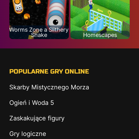
Worms Zone a Slithery
Snake
Homescapes
POPULARNE GRY ONLINE
Skarby Mistycznego Morza
Ogień i Woda 5
Zaskakujące figury
Gry logiczne