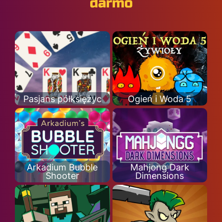
darmo
Pasjans półksiężyc
Ogień i Woda 5
Arkadium Bubble
Mahjong Dark
Shooter
Dimensions