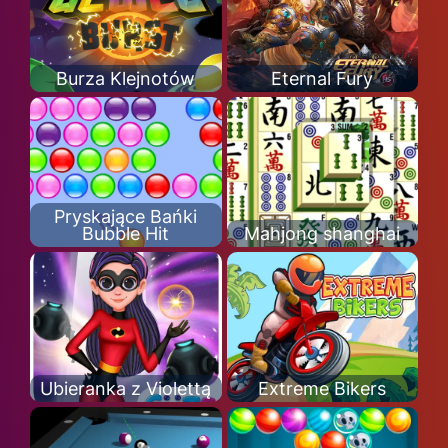
Burza Klejnotów
Eternal Fury
Pryskające Bańki
Bubble Hit
Mahjong shanghai
Ubieranka z Violettą
Extreme Bikers