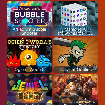
Arkadium Bubble
Mahjong w
Shooter
trójwymiarze - 3D
Ogień i Woda 5
Clash of Goblins