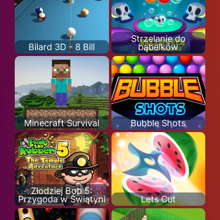
Strzelanie do
Bilard 3D - 8 Bill
bąbelków
Minecraft Survival
Bubble Shots
Złodziej Bob 5:
Przygoda w Świątyni
Lets Cut