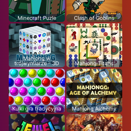
Minecraft Puzle
Clash of Goblins
Mahjong w
trójwymiarze - 3D
Mahjong Titans
Kulki gra tradycyjna
Mahjong Alchemy