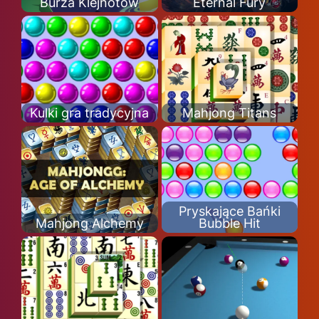
Burza Klejnotów
Eternal Fury
Kulki gra tradycyjna
Mahjong Titans
Pryskające Bańki
Mahjong Alchemy
Bubble Hit