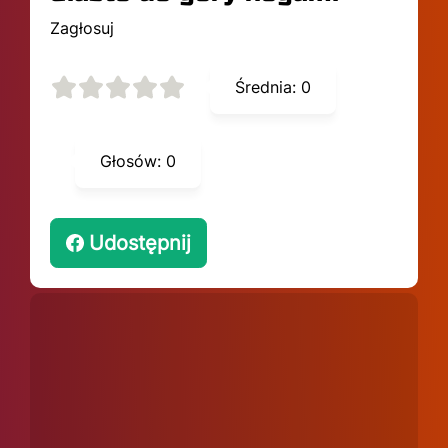
Zagłosuj
Średnia:
0
Głosów:
0
Udostępnij