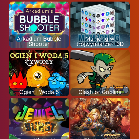
Arkadium Bubble
Mahjong w
Shooter
trójwymiarze - 3D
Ogień i Woda 5
Clash of Goblins