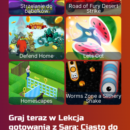
Strzelanie do
Road of Fury Desert
bąbelków
Strike
Defend Home
Lets Cut
Worms Zone a Slithery
Homescapes
Snake
Graj teraz w Lekcja
gotowania z Sarą: Ciasto do