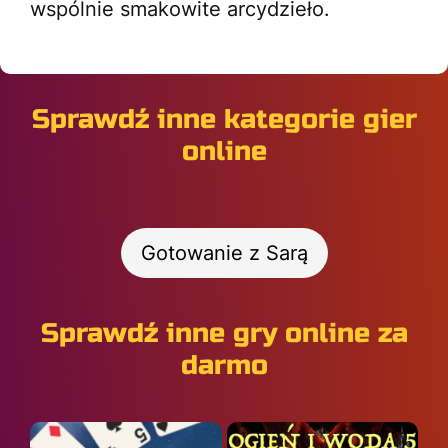
wspólnie smakowite arcydzieło.
Sprawdź inne kategorie gier
online
Gotowanie z Sarą
Sprawdź inne gry online za
darmo