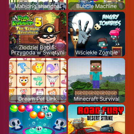
Mahjong shanghai
Bubble Machine
Złodziej Bob 5:
Przygoda w Świątyni
Wściekłe Zombie
Dream Pet Link
Minecraft Survival