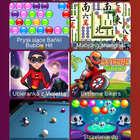
Pryskające Bańki
Bubble Hit
Mahjong shanghai
Ubieranka z Violettą
Extreme Bikers
Strzelanie do