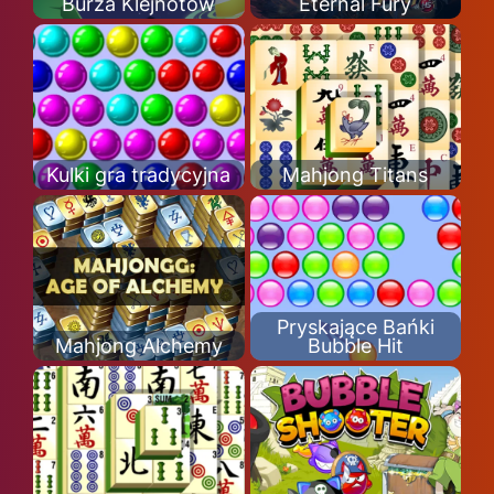
Burza Klejnotów
Eternal Fury
Kulki gra tradycyjna
Mahjong Titans
Pryskające Bańki
Mahjong Alchemy
Bubble Hit