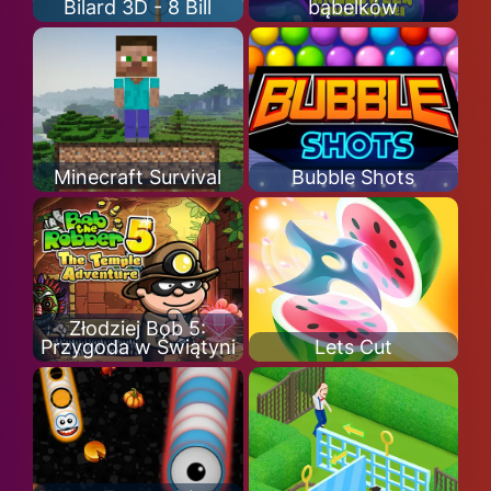
Bilard 3D - 8 Bill
bąbelków
Minecraft Survival
Bubble Shots
Złodziej Bob 5:
Przygoda w Świątyni
Lets Cut