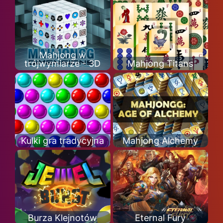
Mahjong w
trójwymiarze - 3D
Mahjong Titans
Kulki gra tradycyjna
Mahjong Alchemy
Burza Klejnotów
Eternal Fury