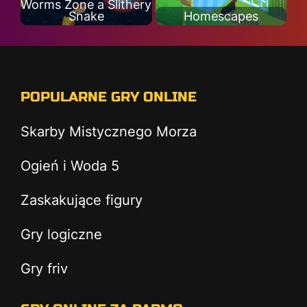
Worms Zone a Slithery
Snake
Homescapes
POPULARNE GRY ONLINE
Skarby Mistycznego Morza
Ogień i Woda 5
Zaskakujące figury
Gry logiczne
Gry friv