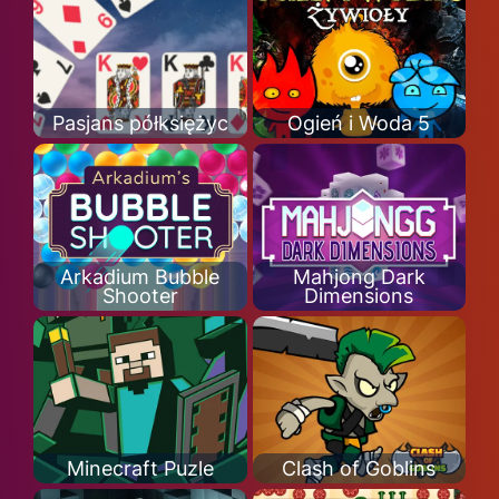
Pasjans półksiężyc
Ogień i Woda 5
Arkadium Bubble
Mahjong Dark
Shooter
Dimensions
Minecraft Puzle
Clash of Goblins