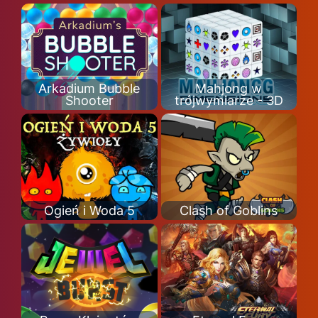
Arkadium Bubble
Mahjong w
Shooter
trójwymiarze - 3D
Ogień i Woda 5
Clash of Goblins