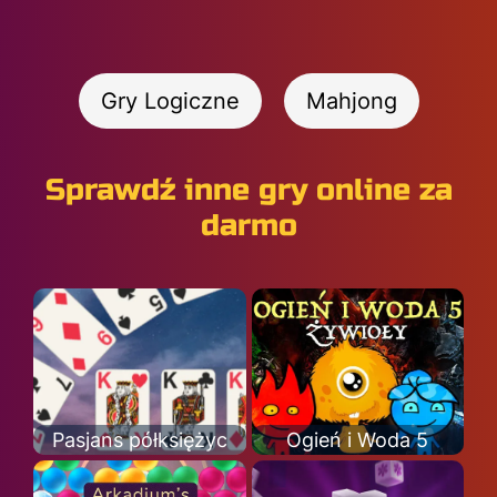
Gry Logiczne
Mahjong
Sprawdź inne gry online za
darmo
Pasjans półksiężyc
Ogień i Woda 5