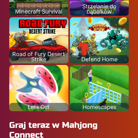
Strzelanie do
Minecraft Survival
bąbelków
Road of Fury Desert
Strike
Defend Home
Lets Cut
Homescapes
Graj teraz w Mahjong
Connect