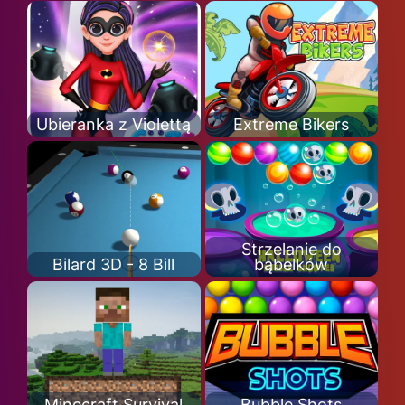
Ubieranka z Violettą
Extreme Bikers
Strzelanie do
Bilard 3D - 8 Bill
bąbelków
Minecraft Survival
Bubble Shots