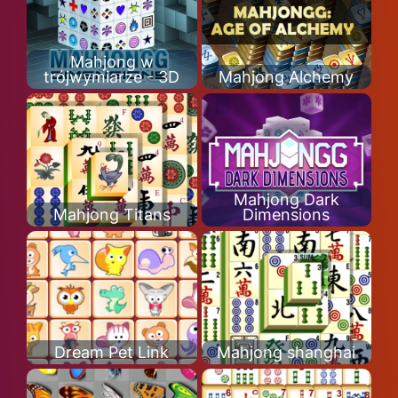
Mahjong w
trójwymiarze - 3D
Mahjong Alchemy
Mahjong Dark
Mahjong Titans
Dimensions
Dream Pet Link
Mahjong shanghai