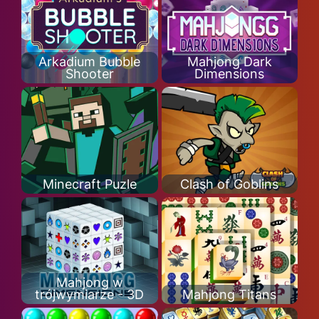
Arkadium Bubble
Mahjong Dark
Shooter
Dimensions
Minecraft Puzle
Clash of Goblins
Mahjong w
trójwymiarze - 3D
Mahjong Titans