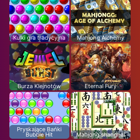
Kulki gra tradycyjna
Mahjong Alchemy
Burza Klejnotów
Eternal Fury
Pryskające Bańki
Bubble Hit
Mahjong shanghai