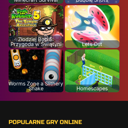
Złodziej Bob 5:
Przygoda w Świątyni
Lets Cut
Worms Zone a Slithery
Snake
Homescapes
POPULARNE GRY ONLINE