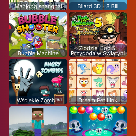
Mahjong shanghai
Bilard 3D - 8 Bill
Złodziej Bob 5:
Bubble Machine
Przygoda w Świątyni
Wściekłe Zombie
Dream Pet Link