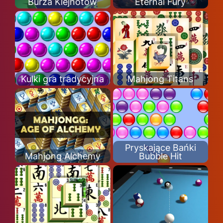
Burza Klejnotów
Eternal Fury
Kulki gra tradycyjna
Mahjong Titans
Pryskające Bańki
Mahjong Alchemy
Bubble Hit