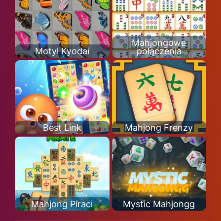
Mahjongowe
Motyl Kyodai
połączenia
Best Link
Mahjong Frenzy
Mahjong Piraci
Mystic Mahjongg