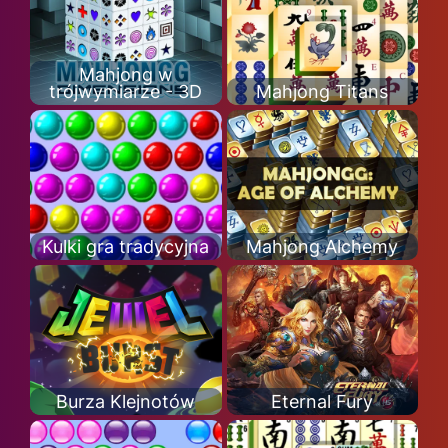
Mahjong w
trójwymiarze - 3D
Mahjong Titans
Kulki gra tradycyjna
Mahjong Alchemy
Burza Klejnotów
Eternal Fury