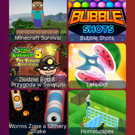
Minecraft Survival
Bubble Shots
Złodziej Bob 5:
Przygoda w Świątyni
Lets Cut
Worms Zone a Slithery
Snake
Homescapes