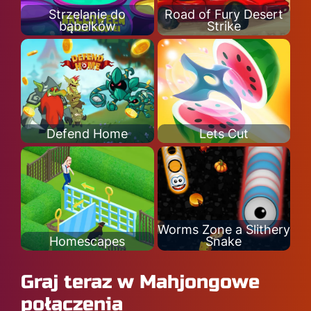
Strzelanie do
Road of Fury Desert
bąbelków
Strike
Defend Home
Lets Cut
Worms Zone a Slithery
Homescapes
Snake
Graj teraz w Mahjongowe
połączenia