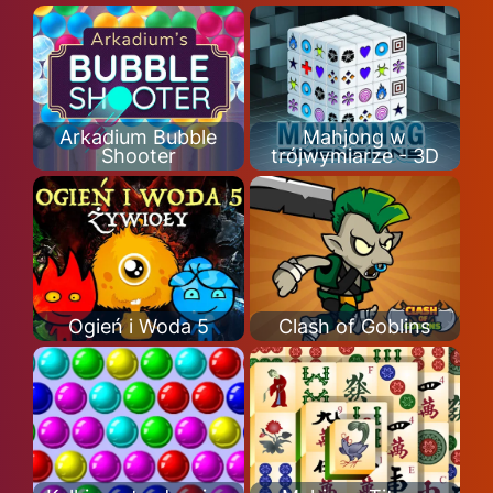
Arkadium Bubble
Mahjong w
Shooter
trójwymiarze - 3D
Ogień i Woda 5
Clash of Goblins