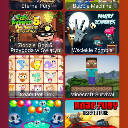
Eternal Fury
Bubble Machine
Złodziej Bob 5:
Przygoda w Świątyni
Wściekłe Zombie
Dream Pet Link
Minecraft Survival