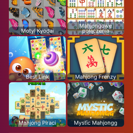
Mahjongowe
Motyl Kyodai
połączenia
Best Link
Mahjong Frenzy
Mahjong Piraci
Mystic Mahjongg