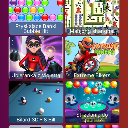
Pryskające Bańki
Bubble Hit
Mahjong shanghai
Ubieranka z Violettą
Extreme Bikers
Strzelanie do
Bilard 3D - 8 Bill
bąbelków