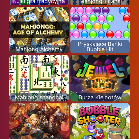
Kulki gra tradycyjna
Mahjong Titans
Pryskające Bańki
Mahjong Alchemy
Bubble Hit
Mahjong shanghai
Burza Klejnotów