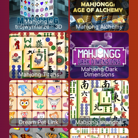
Mahjong w
trójwymiarze - 3D
Mahjong Alchemy
Mahjong Dark
Mahjong Titans
Dimensions
Dream Pet Link
Mahjong shanghai