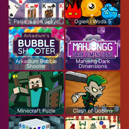
Pasjans półksiężyc
Ogień i Woda 5
Arkadium Bubble
Mahjong Dark
Shooter
Dimensions
Minecraft Puzle
Clash of Goblins