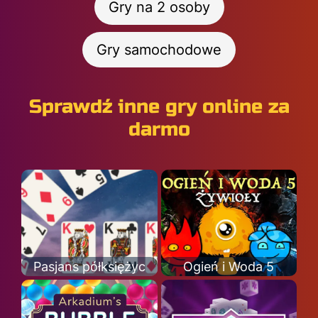
Gry na 2 osoby
Gry samochodowe
Sprawdź inne gry online za
darmo
Pasjans półksiężyc
Ogień i Woda 5