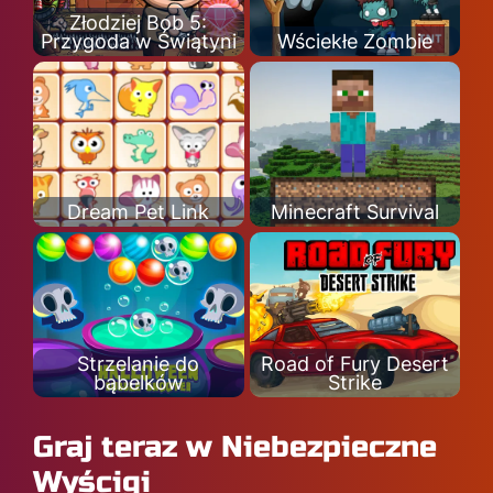
Złodziej Bob 5:
Przygoda w Świątyni
Wściekłe Zombie
Dream Pet Link
Minecraft Survival
Strzelanie do
Road of Fury Desert
bąbelków
Strike
Graj teraz w Niebezpieczne
Wyścigi