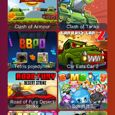
Clash of Armour
Clash of Tanks
Tetris pojedynek
Car Eats Car 2
Road of Fury Desert
Strike
Bomb It 7