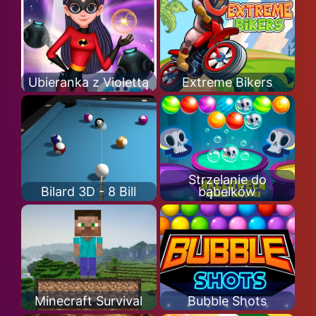
Ubieranka z Violettą
Extreme Bikers
Strzelanie do
Bilard 3D - 8 Bill
bąbelków
Minecraft Survival
Bubble Shots