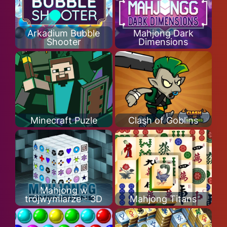
Arkadium Bubble
Mahjong Dark
Shooter
Dimensions
Minecraft Puzle
Clash of Goblins
Mahjong w
trójwymiarze - 3D
Mahjong Titans