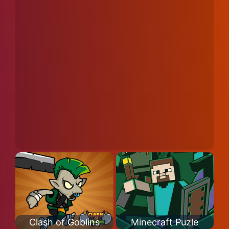
Clash of Goblins
Minecraft Puzle