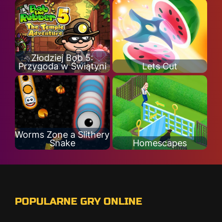
Złodziej Bob 5:
Przygoda w Świątyni
Lets Cut
Worms Zone a Slithery
Snake
Homescapes
POPULARNE GRY ONLINE