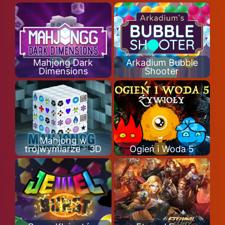
Mahjong Dark
Arkadium Bubble
Dimensions
Shooter
Mahjong w
trójwymiarze - 3D
Ogień i Woda 5