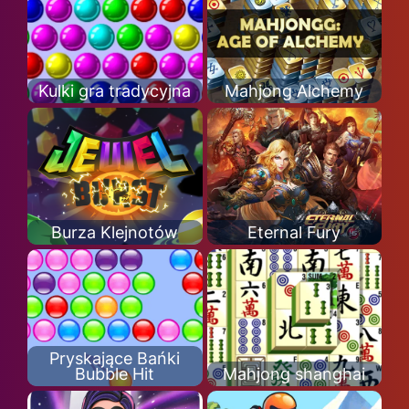
Kulki gra tradycyjna
Mahjong Alchemy
Burza Klejnotów
Eternal Fury
Pryskające Bańki
Bubble Hit
Mahjong shanghai