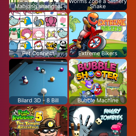
Worms Zone a Slithery
Mahjong shanghai
Snake
Pet Connect
Extreme Bikers
Bilard 3D - 8 Bill
Bubble Machine