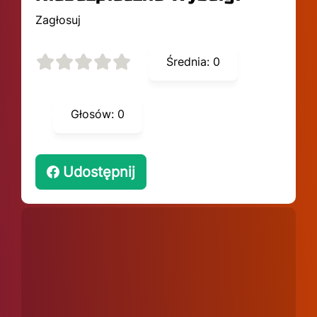
Zagłosuj
Średnia:
0
Głosów:
0
Udostępnij