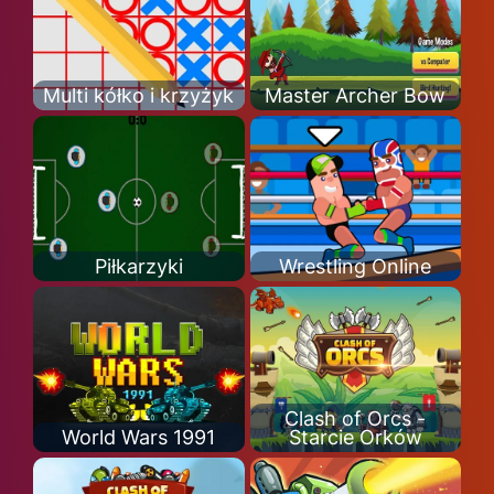
Multi kółko i krzyżyk
Master Archer Bow
Piłkarzyki
Wrestling Online
Clash of Orcs -
World Wars 1991
Starcie Orków