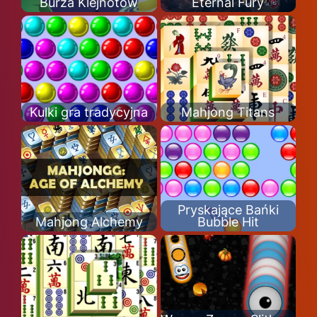
Burza Klejnotów
Eternal Fury
Kulki gra tradycyjna
Mahjong Titans
Pryskające Bańki
Mahjong Alchemy
Bubble Hit