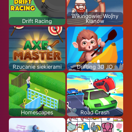
Wikingowie: Wojny
Drift Racing
Klanów
Rzucanie siekierami
Drifting 3D .IO
Homescapes
Road Crash