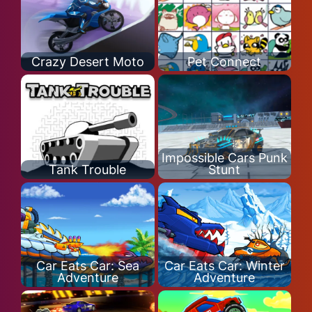
Crazy Desert Moto
Pet Connect
Impossible Cars Punk
Tank Trouble
Stunt
Car Eats Car: Sea
Car Eats Car: Winter
Adventure
Adventure