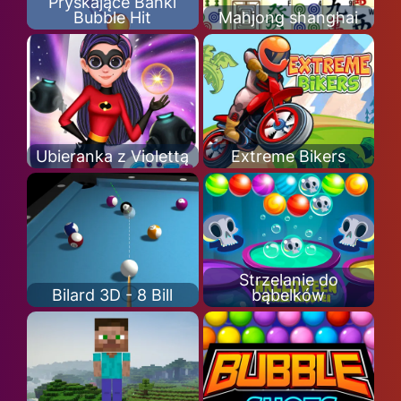
Pryskające Bańki
Bubble Hit
Mahjong shanghai
Ubieranka z Violettą
Extreme Bikers
Strzelanie do
Bilard 3D - 8 Bill
bąbelków