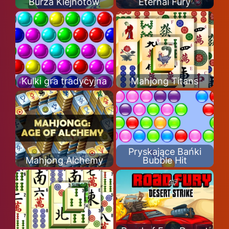
Burza Klejnotów
Eternal Fury
Kulki gra tradycyjna
Mahjong Titans
Pryskające Bańki
Mahjong Alchemy
Bubble Hit