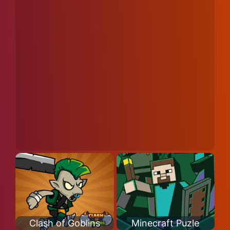
Clash of Goblins
Minecraft Puzle