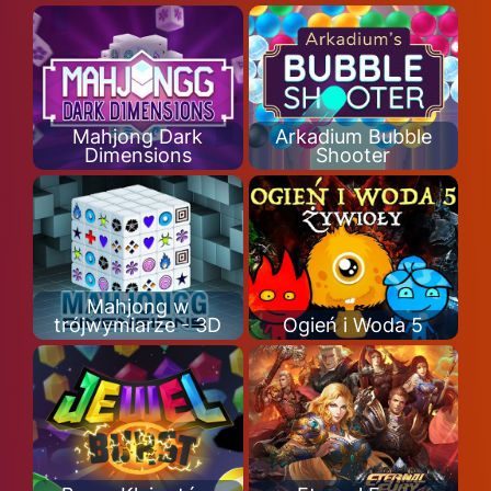
Mahjong Dark
Arkadium Bubble
Dimensions
Shooter
Mahjong w
trójwymiarze - 3D
Ogień i Woda 5