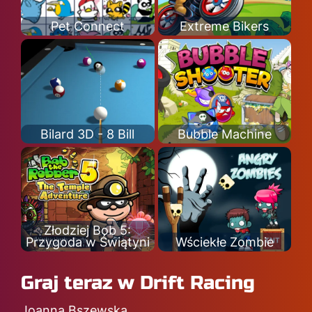
Pet Connect
Extreme Bikers
Bilard 3D - 8 Bill
Bubble Machine
Złodziej Bob 5:
Przygoda w Świątyni
Wściekłe Zombie
Graj teraz w Drift Racing
Joanna Bszewska