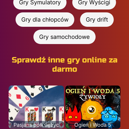
Gry Symulatory
Gry Wyścigi
Gry dla chłopców
Gry drift
Gry samochodowe
Sprawdź inne gry online za
darmo
Pasjans półksiężyc
Ogień i Woda 5