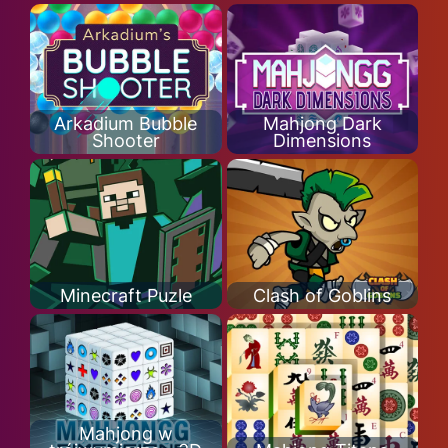
Arkadium Bubble
Mahjong Dark
Shooter
Dimensions
Minecraft Puzle
Clash of Goblins
Mahjong w