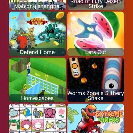
Road of Fury Desert
Mahjong shanghai
Strike
Defend Home
Lets Cut
Worms Zone a Slithery
Homescapes
Snake