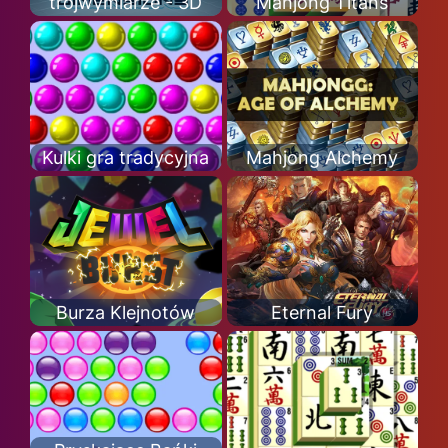
trójwymiarze - 3D
Mahjong Titans
Kulki gra tradycyjna
Mahjong Alchemy
Burza Klejnotów
Eternal Fury