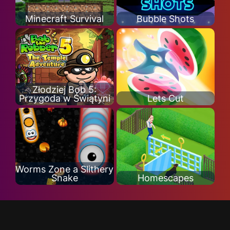
Minecraft Survival
Bubble Shots
Złodziej Bob 5:
Przygoda w Świątyni
Lets Cut
Worms Zone a Slithery
Snake
Homescapes