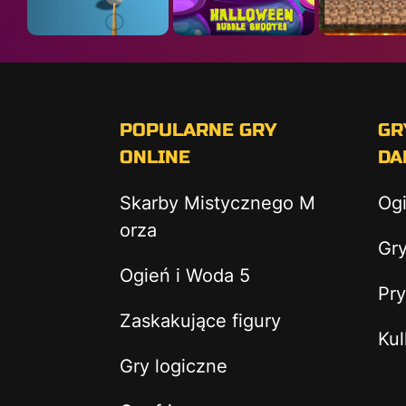
POPULARNE GRY
GR
ONLINE
DA
Skarby Mistycznego M
Og
orza
Gry
Ogień i Woda 5
Pry
Zaskakujące figury
Kul
Gry logiczne