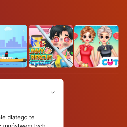
ie dlatego te
e z mnóstwem tych