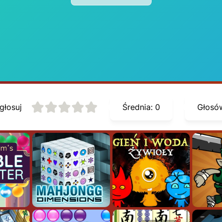
głosuj
Średnia:
0
Głosó