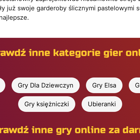
y już swoje garderoby ślicznymi pastelowymi 
najlepsze.
awdź inne kategorie gier on
Gry Dla Dziewczyn
Gry Elsa
G
Gry księżniczki
Ubieranki
rawdź inne gry online za da