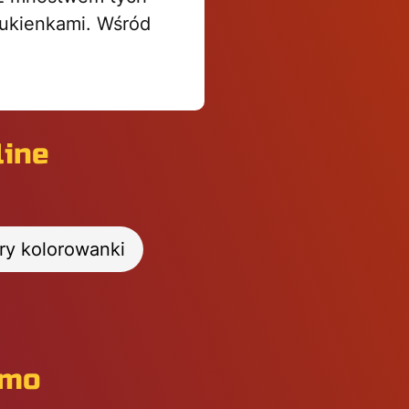
sukienkami. Wśród
line
ry kolorowanki
rmo