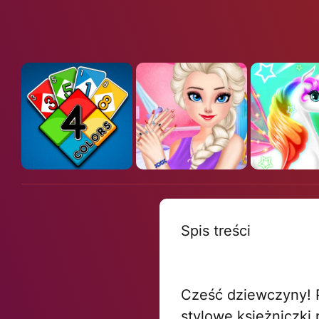
Spis treści
Cześć dziewczyny! P
stylowe księżniczki