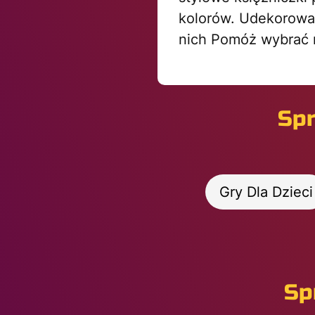
kolorów. Udekorował
nich Pomóż wybrać 
Spr
Gry Dla Dzieci
Sp