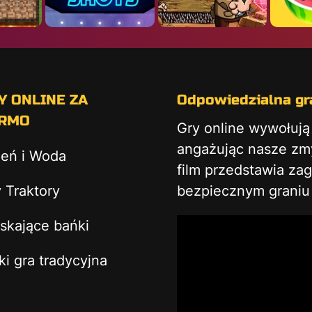
Y ONLINE ZA
Odpowiedzialna gra
RMO
Gry online wywołuj
angażując nasze zmys
ień i Woda
film przedstawia za
 Traktory
bezpiecznym graniu 
skające bańki
ki gra tradycyjna