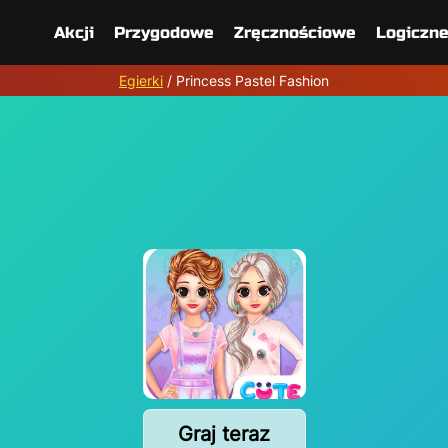
Akcji
Przygodowe
Zręcznościowe
Logiczn
Egierki
/
Princess Pastel Fashion
Graj teraz