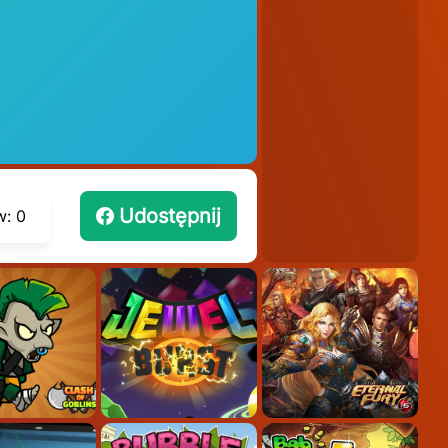
Udostępnij
w:
0