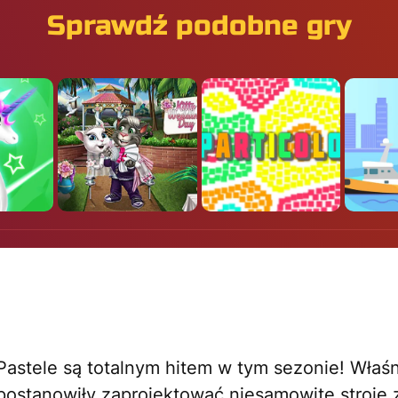
Sprawdź podobne gry
astele są totalnym hitem w tym sezonie! Właśn
 postanowiły zaprojektować niesamowite stroj