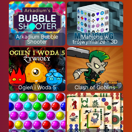
Arkadium Bubble
Mahjong w
Shooter
trójwymiarze - 3D
Ogień i Woda 5
Clash of Goblins