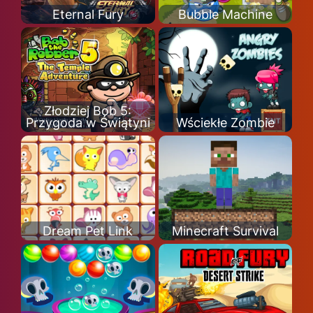
Eternal Fury
Bubble Machine
Złodziej Bob 5:
Przygoda w Świątyni
Wściekłe Zombie
Dream Pet Link
Minecraft Survival