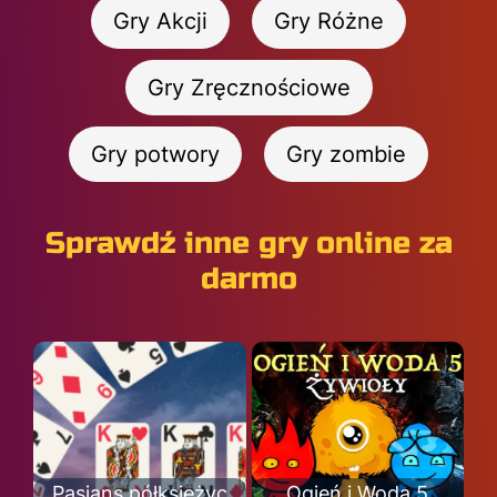
Gry Akcji
Gry Różne
Gry Zręcznościowe
Gry potwory
Gry zombie
Sprawdź inne gry online za
darmo
Pasjans półksiężyc
Ogień i Woda 5