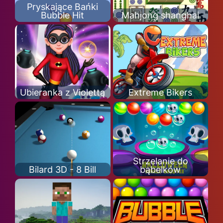
Pryskające Bańki
Bubble Hit
Mahjong shanghai
Ubieranka z Violettą
Extreme Bikers
Strzelanie do
Bilard 3D - 8 Bill
bąbelków