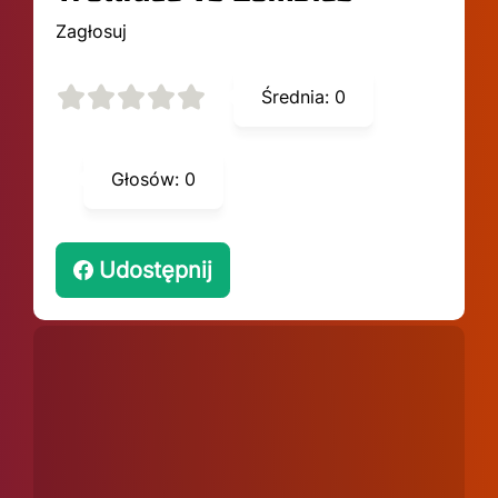
Zagłosuj
Średnia:
0
Głosów:
0
Udostępnij