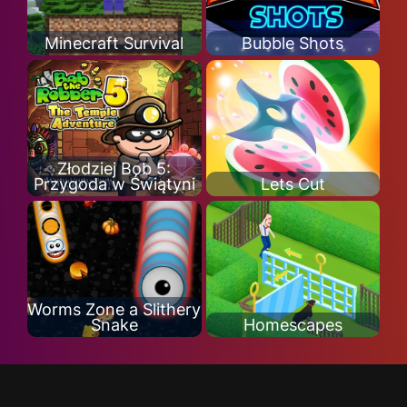
Minecraft Survival
Bubble Shots
Złodziej Bob 5:
Przygoda w Świątyni
Lets Cut
Worms Zone a Slithery
Snake
Homescapes