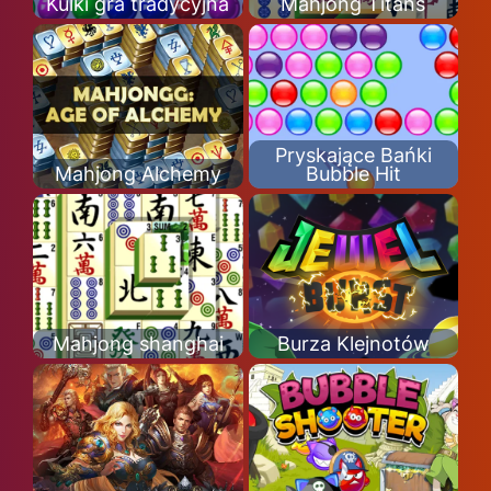
Kulki gra tradycyjna
Mahjong Titans
Pryskające Bańki
Mahjong Alchemy
Bubble Hit
Mahjong shanghai
Burza Klejnotów