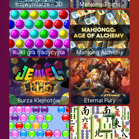
trójwymiarze - 3D
Mahjong Titans
Kulki gra tradycyjna
Mahjong Alchemy
Burza Klejnotów
Eternal Fury