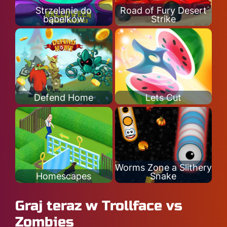
Strzelanie do
Road of Fury Desert
bąbelków
Strike
Defend Home
Lets Cut
Worms Zone a Slithery
Homescapes
Snake
Graj teraz w Trollface vs
Zombies