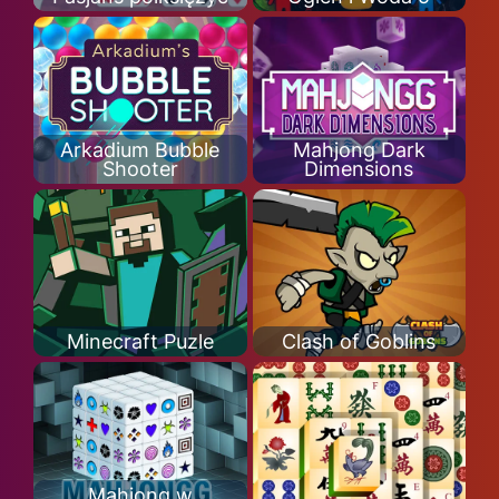
Arkadium Bubble
Mahjong Dark
Shooter
Dimensions
Minecraft Puzle
Clash of Goblins
Mahjong w