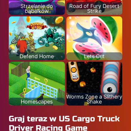
Strzelanie do
Road of Fury Desert
bąbelków
Strike
Defend Home
Lets Cut
Worms Zone a Slithery
Homescapes
Snake
Graj teraz w US Cargo Truck
Driver Racing Game