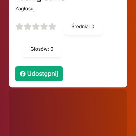
Zagłosuj
Średnia:
0
Głosów:
0
Udostępnij