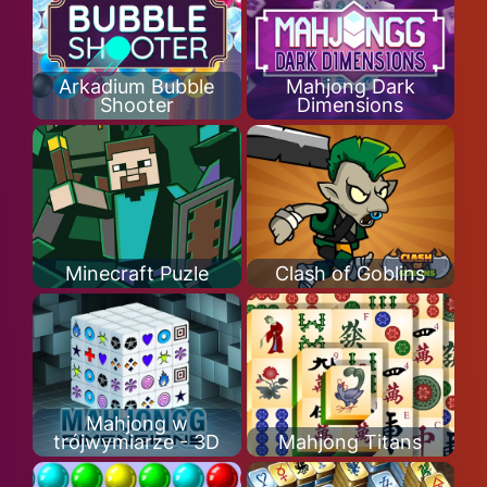
Arkadium Bubble
Mahjong Dark
Shooter
Dimensions
Minecraft Puzle
Clash of Goblins
Mahjong w
trójwymiarze - 3D
Mahjong Titans