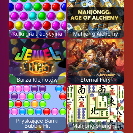
Kulki gra tradycyjna
Mahjong Alchemy
Burza Klejnotów
Eternal Fury
Pryskające Bańki
Bubble Hit
Mahjong shanghai