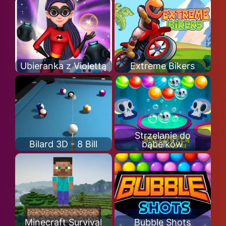
Ubieranka z Violettą
Extreme Bikers
Strzelanie do
Bilard 3D - 8 Bill
bąbelków
Minecraft Survival
Bubble Shots