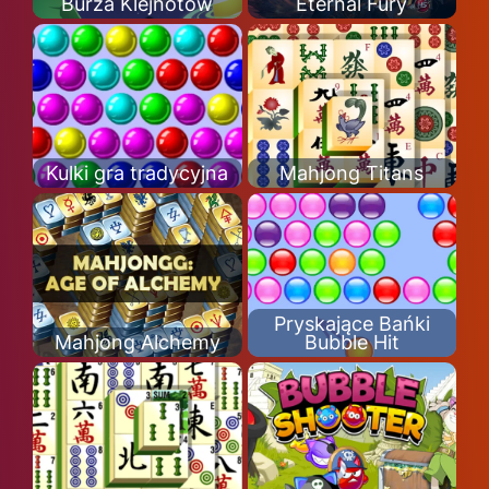
Burza Klejnotów
Eternal Fury
Kulki gra tradycyjna
Mahjong Titans
Pryskające Bańki
Mahjong Alchemy
Bubble Hit