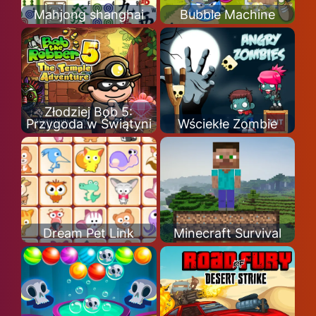
Mahjong shanghai
Bubble Machine
Złodziej Bob 5:
Przygoda w Świątyni
Wściekłe Zombie
Dream Pet Link
Minecraft Survival