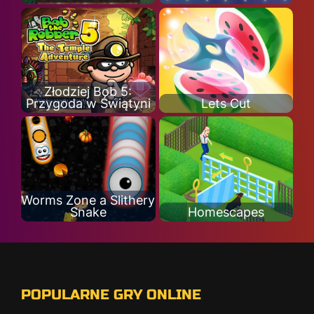
Złodziej Bob 5:
Przygoda w Świątyni
Lets Cut
Worms Zone a Slithery
Snake
Homescapes
POPULARNE GRY ONLINE