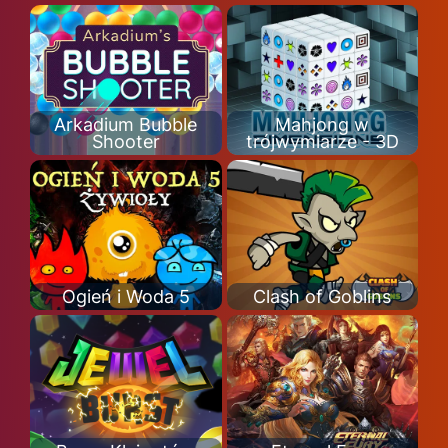
Arkadium Bubble
Mahjong w
Shooter
trójwymiarze - 3D
Ogień i Woda 5
Clash of Goblins