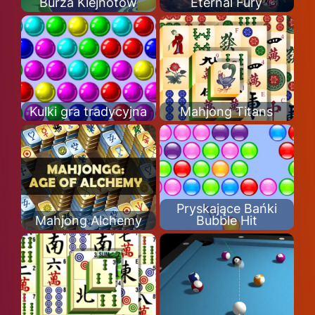
Burza Klejnotów
Eternal Fury
Kulki gra tradycyjna
Mahjong Titans
Pryskające Bańki
Mahjong Alchemy
Bubble Hit