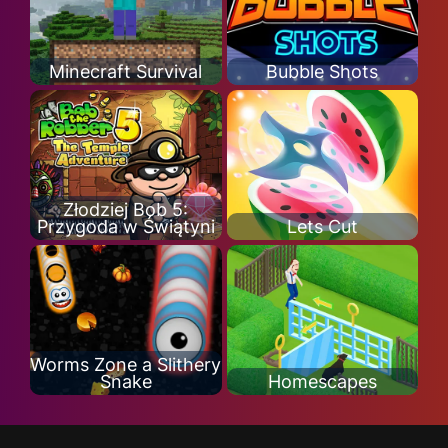
Minecraft Survival
Bubble Shots
Złodziej Bob 5:
Przygoda w Świątyni
Lets Cut
Worms Zone a Slithery
Snake
Homescapes