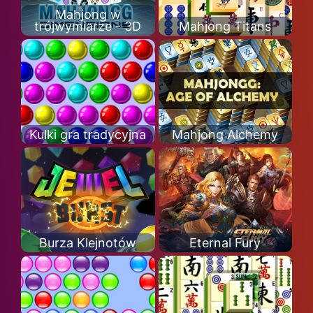
Mahjong w
trójwymiarze - 3D
Mahjong Titans
Kulki gra tradycyjna
Mahjong Alchemy
Burza Klejnotów
Eternal Fury