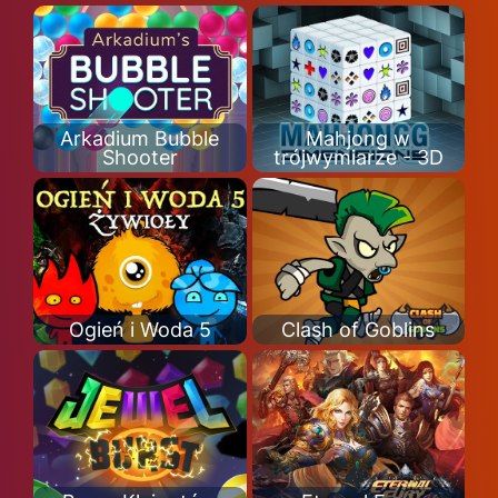
Arkadium Bubble
Mahjong w
Shooter
trójwymiarze - 3D
Ogień i Woda 5
Clash of Goblins