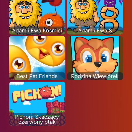
Adam i Ewa Kosmici
Adam i Ewa 8
Best Pet Friends
Rodzina Wiewiórek
Pichon: Skaczący
czerwony ptak