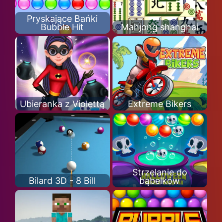
Pryskające Bańki
Bubble Hit
Mahjong shanghai
Ubieranka z Violettą
Extreme Bikers
Strzelanie do
Bilard 3D - 8 Bill
bąbelków