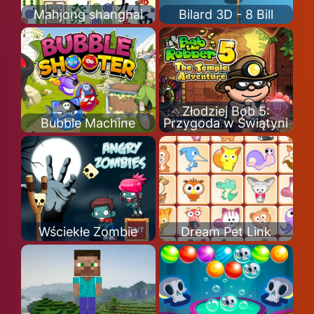
Mahjong shanghai
Bilard 3D - 8 Bill
Złodziej Bob 5:
Bubble Machine
Przygoda w Świątyni
Wściekłe Zombie
Dream Pet Link