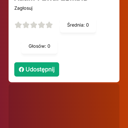
Zagłosuj
Średnia:
0
Głosów:
0
Udostępnij