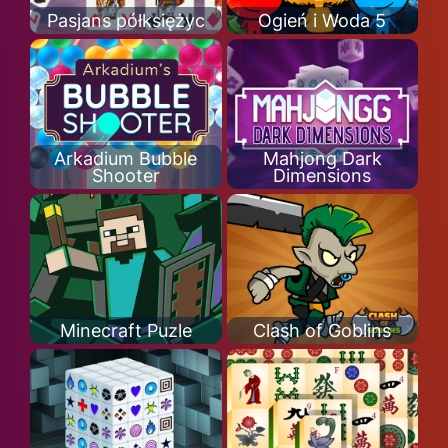
Pasjans półksiężyc
Ogień i Woda 5
Arkadium Bubble
Mahjong Dark
Shooter
Dimensions
Minecraft Puzle
Clash of Goblins