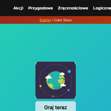
Akcji
Przygodowe
Zręcznościowe
Logiczn
Egierki
/
Color Stars
Graj teraz