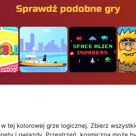
Sprawdź podobne gry
 tej kolorowej grze logicznej. Zbierz wszystkie
nety i gwiazdy. Przestrzeń kosmiczna może b