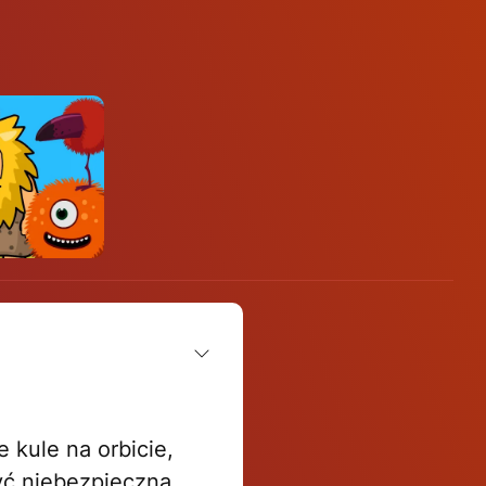
 kule na orbicie,
yć niebezpieczna,