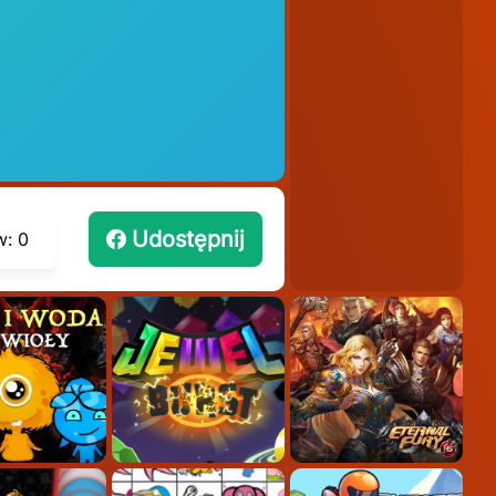
Udostępnij
w:
0