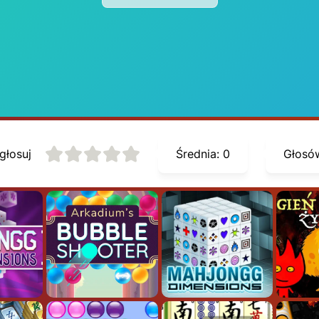
głosuj
Średnia:
0
Głosó