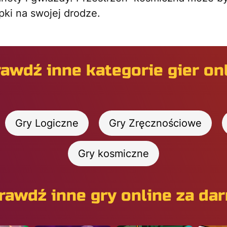
pki na swojej drodze.
awdź inne kategorie gier on
Gry Logiczne
Gry Zręcznościowe
Gry kosmiczne
rawdź inne gry online za da