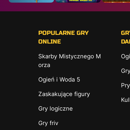
POPULARNE GRY
GR
ONLINE
DA
Skarby Mistycznego M
Og
orza
Gry
Ogień i Woda 5
Pry
Zaskakujące figury
Kul
Gry logiczne
Gry friv