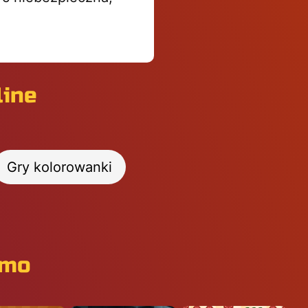
line
Gry kolorowanki
rmo