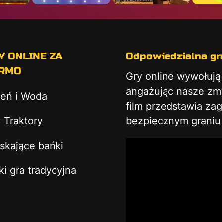
Y ONLINE ZA
Odpowiedzialna gra
RMO
Gry online wywołuj
angażując nasze zmys
ień i Woda
film przedstawia za
 Traktory
bezpiecznym graniu 
skające bańki
ki gra tradycyjna