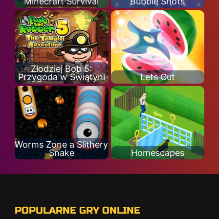
Minecraft Survival
Bubble Shots
Złodziej Bob 5:
Przygoda w Świątyni
Lets Cut
Worms Zone a Slithery
Snake
Homescapes
POPULARNE GRY ONLINE