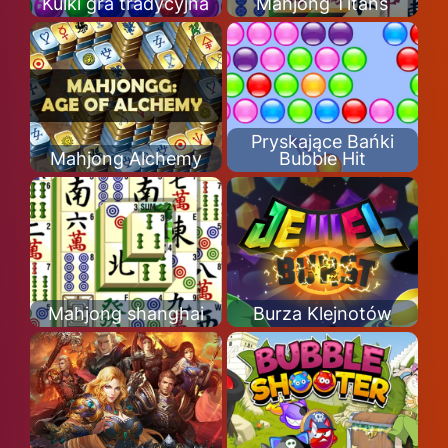
Kulki gra tradycyjna
Mahjong Titans
Pryskające Bańki
Mahjong Alchemy
Bubble Hit
Mahjong shanghai
Burza Klejnotów