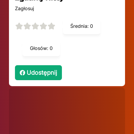
Zagłosuj
Średnia:
0
Głosów:
0
Udostępnij