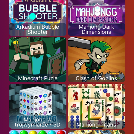
Arkadium Bubble
Mahjong Dark
Shooter
Dimensions
Minecraft Puzle
Clash of Goblins
Mahjong w
trójwymiarze - 3D
Mahjong Titans