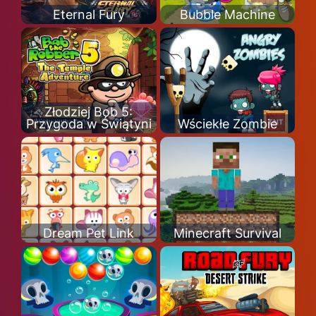
Eternal Fury
Bubble Machine
Złodziej Bob 5:
Przygoda w Świątyni
Wściekłe Zombie
Dream Pet Link
Minecraft Survival