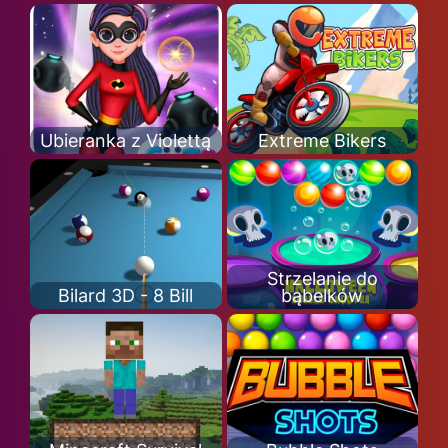
Ubieranka z Violettą
Extreme Bikers
Strzelanie do
Bilard 3D - 8 Bill
bąbelków