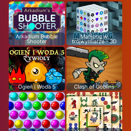
Arkadium Bubble
Mahjong w
Shooter
trójwymiarze - 3D
Ogień i Woda 5
Clash of Goblins