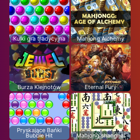
Kulki gra tradycyjna
Mahjong Alchemy
Burza Klejnotów
Eternal Fury
Pryskające Bańki
Bubble Hit
Mahjong shanghai