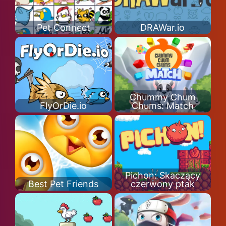
Pet Connect
DRAWar.io
Chummy Chum
FlyOrDie.io
Chums: Match
Pichon: Skaczący
Best Pet Friends
czerwony ptak