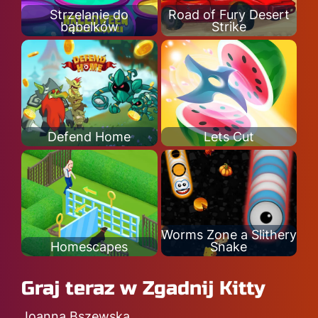
Strzelanie do
Road of Fury Desert
bąbelków
Strike
Defend Home
Lets Cut
Worms Zone a Slithery
Homescapes
Snake
Graj teraz w Zgadnij Kitty
Joanna Bszewska