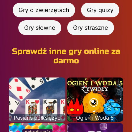
Gry o zwierzętach
Gry quizy
Gry słowne
Gry straszne
Sprawdź inne gry online za
darmo
Pasjans półksiężyc
Ogień i Woda 5