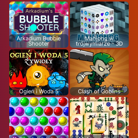
Arkadium Bubble
Mahjong w
Shooter
trójwymiarze - 3D
Ogień i Woda 5
Clash of Goblins