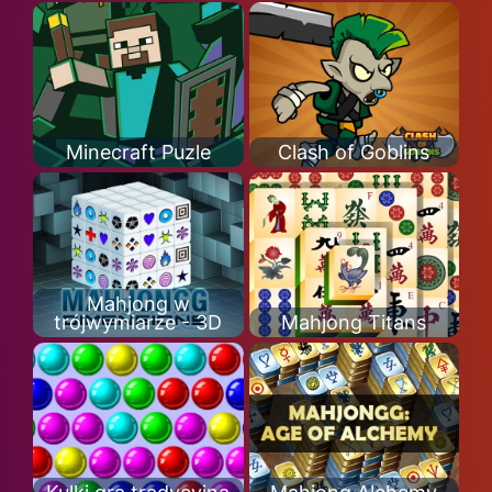
Minecraft Puzle
Clash of Goblins
Mahjong w
trójwymiarze - 3D
Mahjong Titans