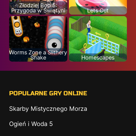
Złodziej Bob 5:
Przygoda w Świątyni
Lets Cut
Worms Zone a Slithery
Snake
Homescapes
POPULARNE GRY ONLINE
Skarby Mistycznego Morza
Ogień i Woda 5