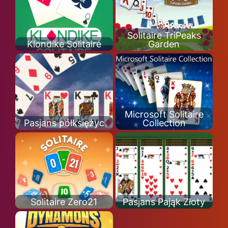
Solitaire TriPeaks
Klondike Solitaire
Garden
Microsoft Solitaire
Pasjans półksiężyc
Collection
Solitaire Zero21
Pasjans Pająk Złoty