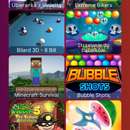
Ubieranka z Violettą
Extreme Bikers
Strzelanie do
Bilard 3D - 8 Bill
bąbelków
Minecraft Survival
Bubble Shots