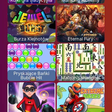
Kulki gra tradycyjna
Mahjong Alchemy
Burza Klejnotów
Eternal Fury
Pryskające Bańki
Bubble Hit
Mahjong shanghai