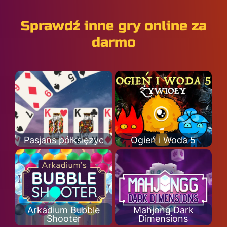
Sprawdź inne gry online za
darmo
Pasjans półksiężyc
Ogień i Woda 5
Arkadium Bubble
Mahjong Dark
Shooter
Dimensions