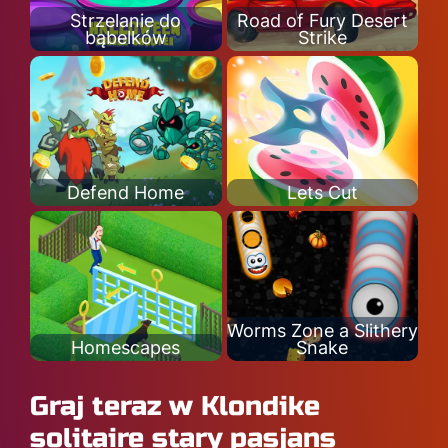
Strzelanie do
Road of Fury Desert
bąbelków
Strike
Defend Home
Lets Cut
Worms Zone a Slithery
Homescapes
Snake
Graj teraz w Klondike
solitaire stary pasjans