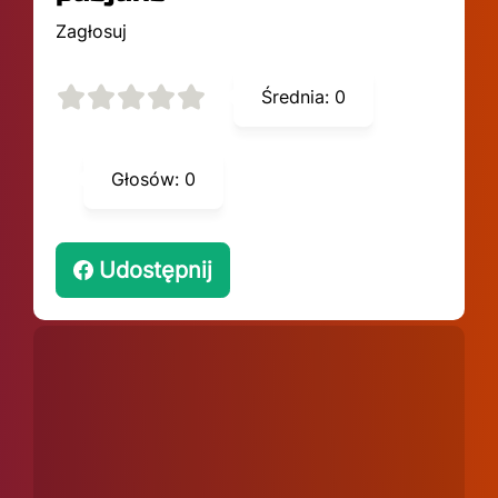
Zagłosuj
Średnia:
0
Głosów:
0
Udostępnij