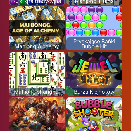
Kulki gra tradycyjna
Mahjong Titans
Pryskające Bańki
Mahjong Alchemy
Bubble Hit
Mahjong shanghai
Burza Klejnotów