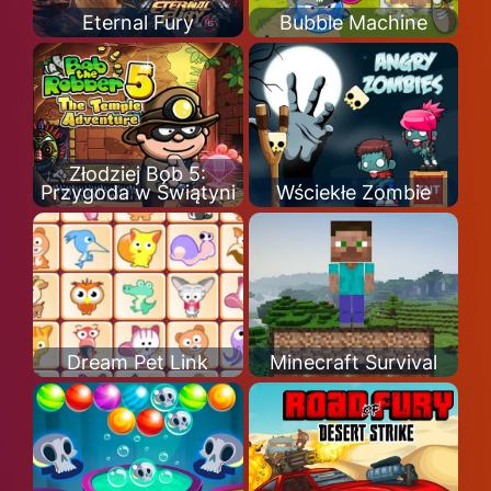
Eternal Fury
Bubble Machine
Złodziej Bob 5:
Przygoda w Świątyni
Wściekłe Zombie
Dream Pet Link
Minecraft Survival