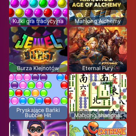
Kulki gra tradycyjna
Mahjong Alchemy
Burza Klejnotów
Eternal Fury
Pryskające Bańki
Bubble Hit
Mahjong shanghai