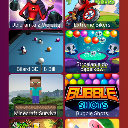
Ubieranka z Violettą
Extreme Bikers
Strzelanie do
Bilard 3D - 8 Bill
bąbelków
Minecraft Survival
Bubble Shots