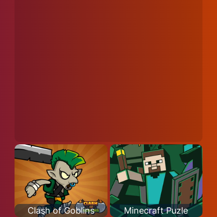
Clash of Goblins
Minecraft Puzle