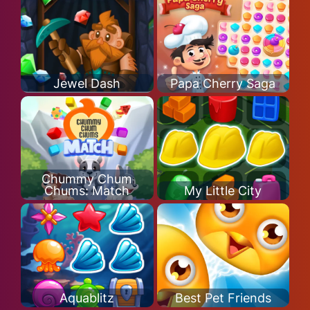
Jewel Dash
Papa Cherry Saga
Chummy Chum
Chums: Match
My Little City
Aquablitz
Best Pet Friends