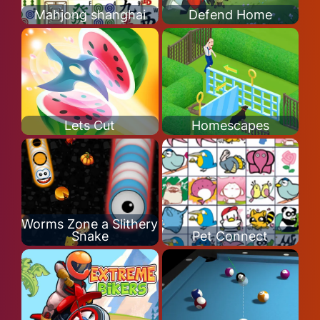
Mahjong shanghai
Defend Home
Lets Cut
Homescapes
Worms Zone a Slithery
Snake
Pet Connect