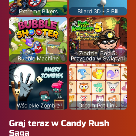
Extreme Bikers
Bilard 3D - 8 Bill
Złodziej Bob 5:
Bubble Machine
Przygoda w Świątyni
Wściekłe Zombie
Dream Pet Link
Graj teraz w Candy Rush
Saga