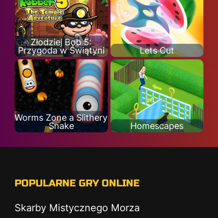
Złodziej Bob 5:
Przygoda w Świątyni
Lets Cut
Worms Zone a Slithery
Snake
Homescapes
POPULARNE GRY ONLINE
Skarby Mistycznego Morza