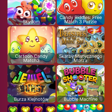
Candy Riddles: Free
Skydom
Match 3 Puzzle
Cartoon Candy
Skarby Mistycznego
Match3
Morza
Burza Klejnotów
Bubble Machine