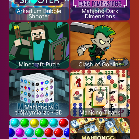
Arkadium Bubble
Mahjong Dark
Shooter
Dimensions
Minecraft Puzle
Clash of Goblins
Mahjong w
trójwymiarze - 3D
Mahjong Titans