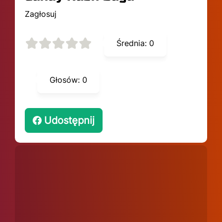
Zagłosuj
Średnia:
0
Głosów:
0
Udostępnij