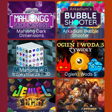
Mahjong Dark
Arkadium Bubble
Dimensions
Shooter
Mahjong w
trójwymiarze - 3D
Ogień i Woda 5