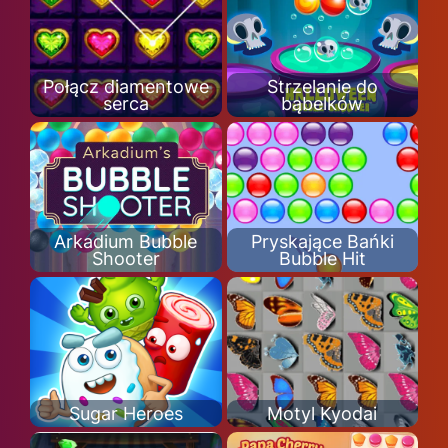
Połącz diamentowe
Strzelanie do
serca
bąbelków
Arkadium Bubble
Pryskające Bańki
Shooter
Bubble Hit
Sugar Heroes
Motyl Kyodai