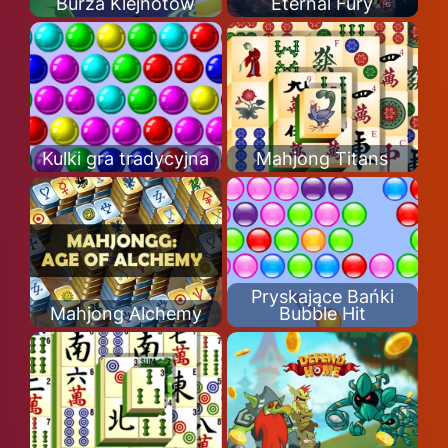
Burza Klejnotów
Eternal Fury
Kulki gra tradycyjna
Mahjong Titans
Pryskające Bańki
Mahjong Alchemy
Bubble Hit