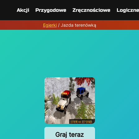
Akcji
Przygodowe
Zręcznościowe
Logiczn
Egierki
/
Jazda terenówką
Graj teraz