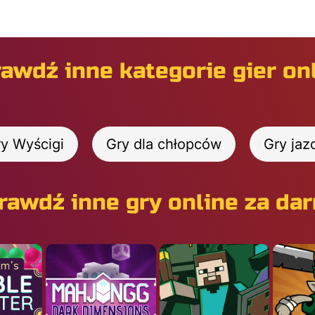
awdź inne kategorie gier on
y Wyścigi
Gry dla chłopców
Gry ja
rawdź inne gry online za da