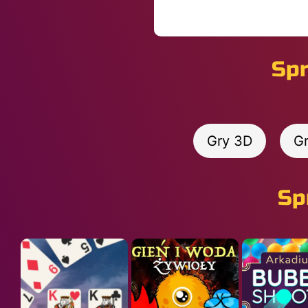
Spr
Gry 3D
Gr
Sp