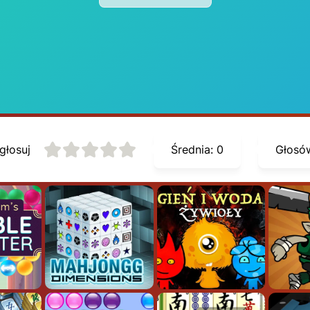
głosuj
Średnia:
0
Głosó