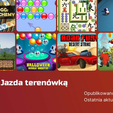
w Jazda terenówką
Opublikowano
Ostatnia aktu