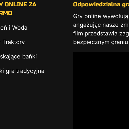
Y ONLINE ZA
Odpowiedzialna gra
RMO
Gry online wywołuj
angażując nasze zmys
ień i Woda
film przedstawia za
 Traktory
bezpiecznym graniu 
skające bańki
ki gra tradycyjna