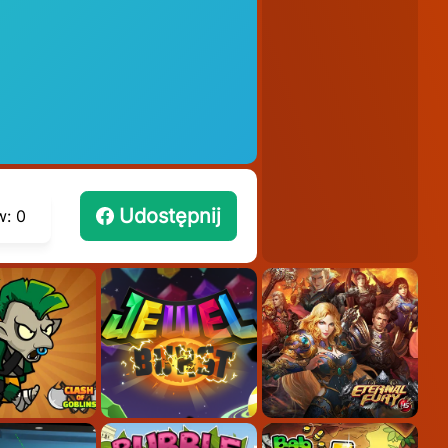
Udostępnij
w:
0