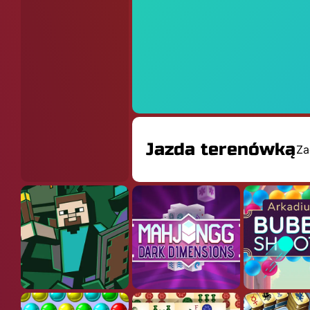
Jazda terenówką
Za