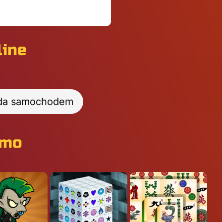
line
zda samochodem
rmo