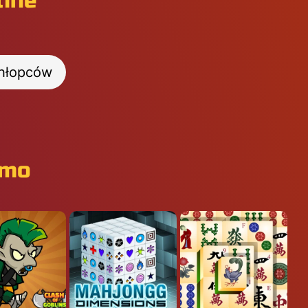
line
chłopców
rmo