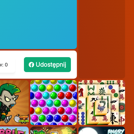
Udostępnij
w:
0