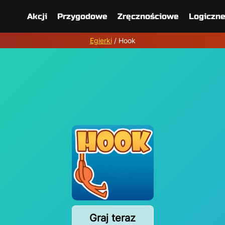
Akcji
Przygodowe
Zręcznościowe
Logiczn
Egierki
/
Hook
Graj teraz