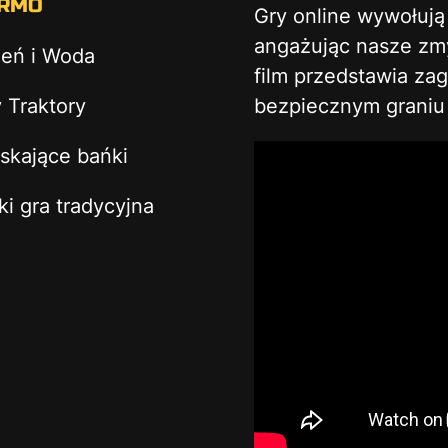
RMO
Gry online wywołuj
angażując nasze zmys
ień i Woda
film przedstawia za
 Traktory
bezpiecznym graniu 
skające bańki
ki gra tradycyjna